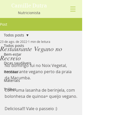
Camille Dutra
Nutricionista
Post
Todos posts
23 de ago. de 2022
1 min de leitura
Todos posts
Restaurante Vegano no
Bem-estar
Recreio
Dicas saudáveis
No domingo fui no Noix Vegetal, 
restaurante vegano perto da praia 
Receitas
da Macumba.
Materiais
Trillhas
Comi uma lasanha de berinjela, com 
bolonhesa de quinoa+ queijo vegano.
Deliciosa!!! Vale o passeio :)