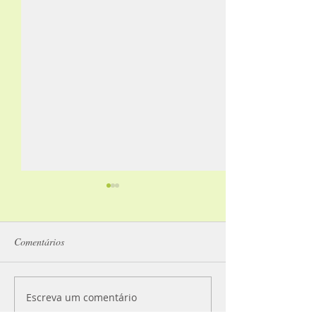
Comentários
Escreva um comentário
Você deixa o feijão de
Vantagens de um 