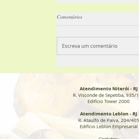
Comentários
Caloria X Volume
Escreva um comentário
Atendimento Niterói - RJ
R. Visconde de Sepetiba, 935/
Edifício Tower 2000
Atendimento Leblon - RJ
R. Ataulfo de Paiva, 204/40
Edifício
Leblon Empresarial
Contatos: