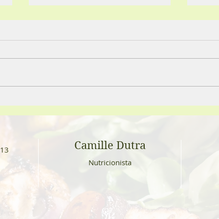
Você deixa o feijão de molho?
Vant
ferme
Camille Dutra
113
Nutricionista
5