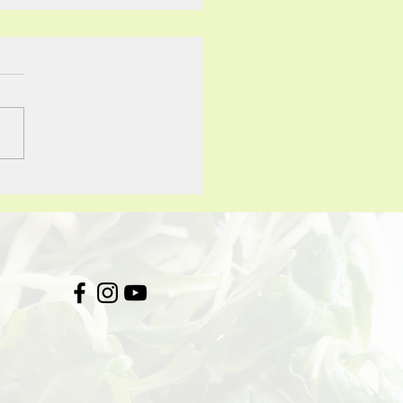
agens de um pão de
ntação natural