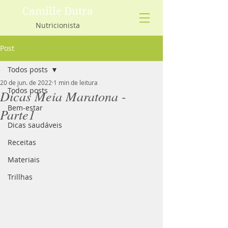
Camille Dutra
Nutricionista
Post
Todos posts
20 de jun. de 2022
1 min de leitura
Todos posts
Dicas Meia Maratona -
Bem-estar
Parte1
Dicas saudáveis
Receitas
Materiais
Trillhas