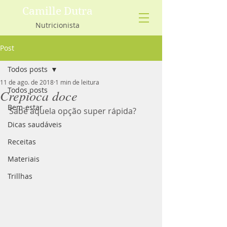
Camille Dutra
Nutricionista
Post
Todos posts
11 de ago. de 2018
1 min de leitura
Todos posts
Crepioca doce
Bem-estar
Sabe aquela opção super rápida?
Dicas saudáveis
Receitas
Materiais
Trillhas