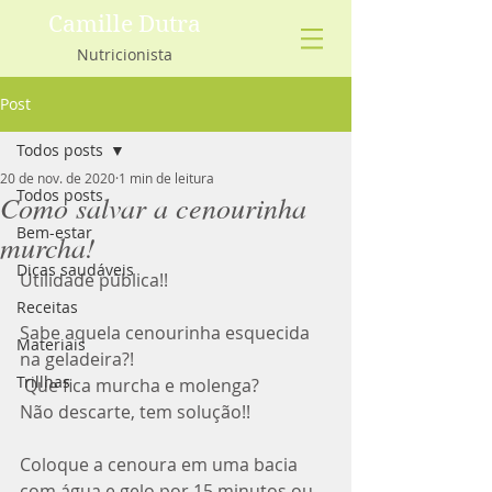
Camille Dutra
Nutricionista
Post
Todos posts
20 de nov. de 2020
1 min de leitura
Todos posts
Como salvar a cenourinha
Bem-estar
murcha!
Dicas saudáveis
Utilidade pública!!  
Receitas
Sabe aquela cenourinha esquecida 
Materiais
na geladeira?!
Trillhas
 Que fica murcha e molenga? 
Não descarte, tem solução!! 
Coloque a cenoura em uma bacia 
com água e gelo por 15 minutos ou 