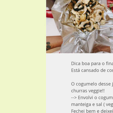
Dica boa para o fin
Está cansado de co
O cogumelo desse j
churras veggie!!
--> Envolvi o cogu
manteiga e sal ( v
Fechei bem e deixei