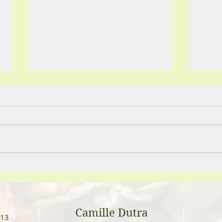
Você deixa o feijão de molho?
Vant
ferme
Camille Dutra
113