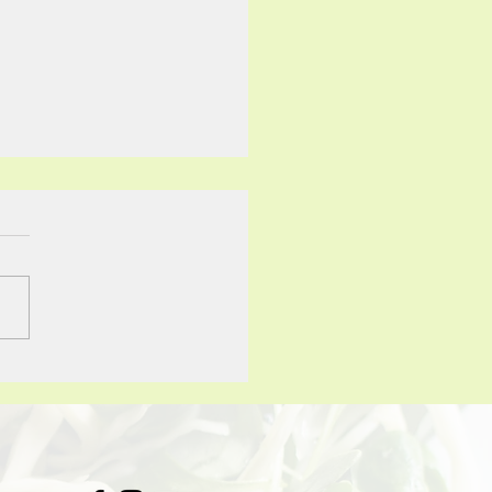
agens de um pão de
ntação natural