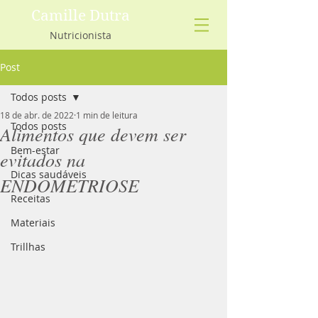
Camille Dutra
Nutricionista
Post
Todos posts
18 de abr. de 2022
1 min de leitura
Todos posts
Alimentos que devem ser
Bem-estar
evitados na
Dicas saudáveis
ENDOMETRIOSE
Receitas
Materiais
Trillhas