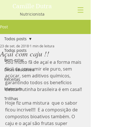
Camille Dutra
Nutricionista
Post
Todos posts
23 de set. de 2018
1 min de leitura
Todos posts
Açaí com caju !!
Bem-estar
Sou muito fã de açaí e a forma mais 
fácil de consumir ele puro, sem 
Dicas saudáveis
açúcar, sem aditivos químicos, 
Receitas
garantindo todos os benefícios 
Materiais
dessa frutinha brasileira é em casa!!
Trillhas
Hoje fiz uma mistura  que o sabor 
ficou incrivel!!!  E a composição de 
compostos bioativos também. O 
caju e o açaí são frutas super 