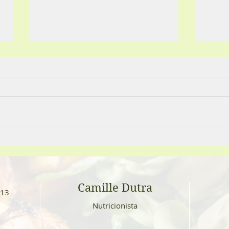
Você deixa o feijão de molho?
Vant
ferme
Camille Dutra
113
Nutricionista