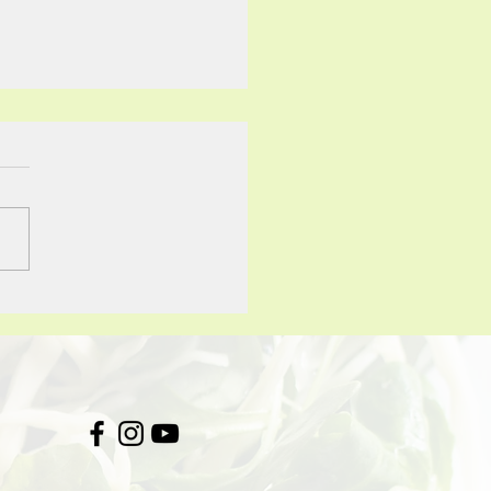
agens de um pão de
ntação natural