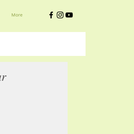
More
ar