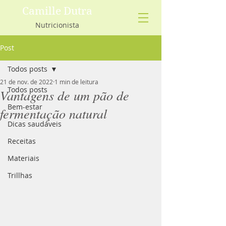
Camille Dutra
Nutricionista
Post
Todos posts
21 de nov. de 2022
1 min de leitura
Todos posts
Vantagens de um pão de
Bem-estar
fermentação natural
Dicas saudáveis
Receitas
Materiais
Trillhas