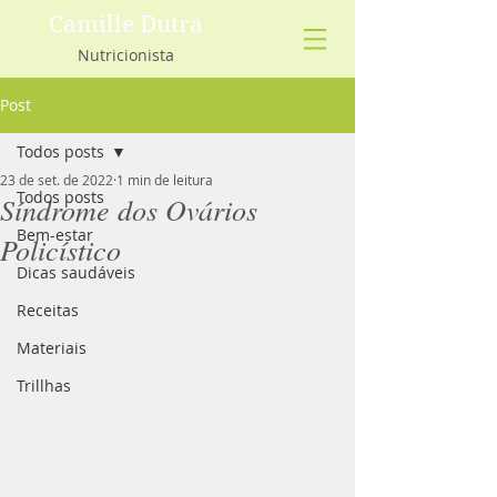
Camille Dutra
Nutricionista
Post
Todos posts
23 de set. de 2022
1 min de leitura
Todos posts
Síndrome dos Ovários
Bem-estar
Policístico
Dicas saudáveis
Receitas
Materiais
Trillhas