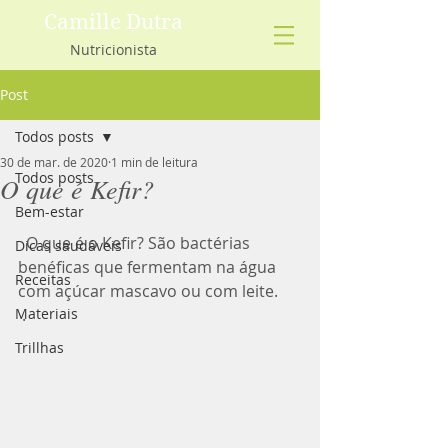
Camille Dutra
Nutricionista
Post
Todos posts
30 de mar. de 2020
1 min de leitura
Todos posts
O que é Kefir?
Bem-estar
  O que é o Kefir? São bactérias 
Dicas saudáveis
benéficas que fermentam na água 
Receitas
com açúcar mascavo ou com leite.
Materiais
 .
Trillhas