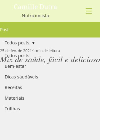
Camille Dutra
Nutricionista
Post
Todos posts
25 de fev. de 2021
1 min de leitura
Todos posts
Mix de saúde, fácil e delicioso
Bem-estar
Dicas saudáveis
Receitas
Materiais
Trillhas