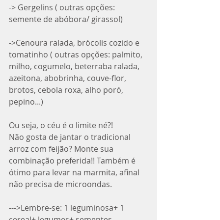
-> Gergelins ( outras opções: 
semente de abóbora/ girassol)
->Cenoura ralada, brócolis cozido e 
tomatinho ( outras opções: palmito, 
milho, cogumelo, beterraba ralada, 
azeitona, abobrinha, couve-flor, 
brotos, cebola roxa, alho poró, 
pepino...)
Ou seja, o céu é o limite né?!
Não gosta de jantar o tradicional 
arroz com feijão? Monte sua 
combinação preferida!! Também é 
ótimo para levar na marmita, afinal 
não precisa de microondas.
--->Lembre-se: 1 leguminosa+ 1 
cereal+ legumes+ sementes.