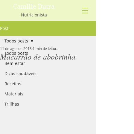
Camille Dutra
Nutricionista
Post
Todos posts
11 de ago. de 2018
1 min de leitura
Todos posts
Macarrão de abobrinha
Bem-estar
Dicas saudáveis
Receitas
Materiais
Trillhas