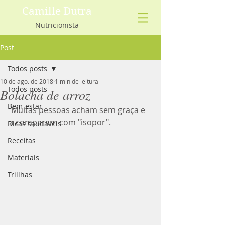
Camille Dutra
Nutricionista
Post
Todos posts
10 de ago. de 2018
1 min de leitura
Todos posts
Bolacha de arroz
Bem-estar
 Muitas pessoas acham sem graça e 
a comparam com "isopor".
Dicas saudáveis
Receitas
Materiais
Trillhas