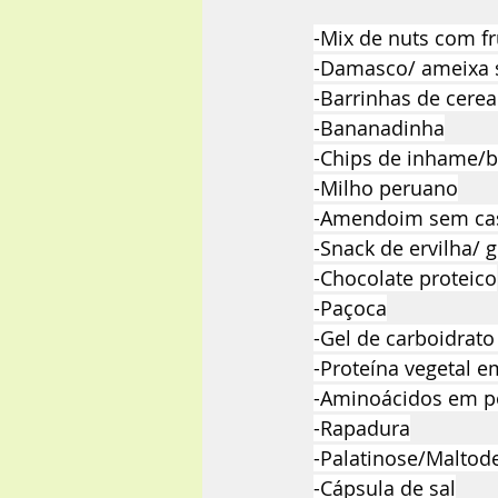
-Mix de nuts com fr
-Damasco/ ameixa 
-Barrinhas de cerea
-Bananadinha
-Chips de inhame/
-Milho peruano
-Amendoim sem cas
-Snack de ervilha/ 
-Chocolate proteico
-Paçoca
-Gel de carboidrat
-Proteína vegetal 
-Aminoácidos em p
-Rapadura
-Palatinose/Maltode
-Cápsula de sal