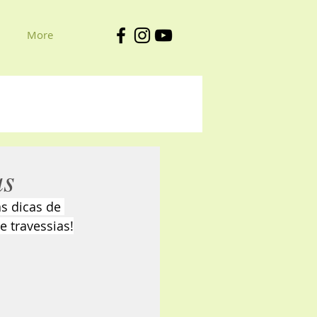
More
as
s dicas de 
e travessias!