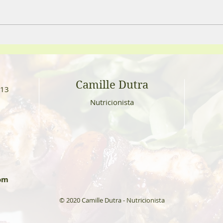
Você deixa o feijão de molho?
Vant
ferme
Camille Dutra
113
Nutricionista
5
om
© 2020 Camille Dutra - Nutricionista