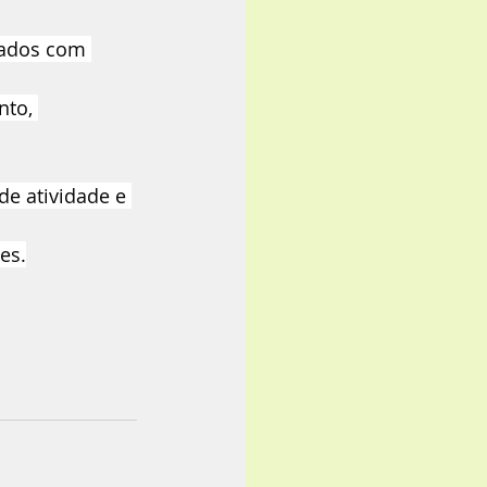
gados com 
to, 
e atividade e 
es.