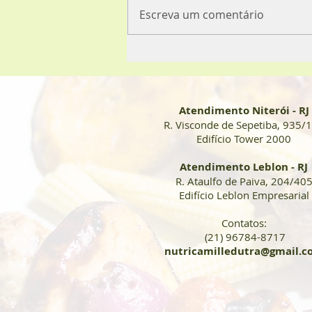
Caloria X Volume
Escreva um comentário
Atendimento Niterói - RJ
R. Visconde de Sepetiba, 935/
Edifício Tower 2000
Atendimento Leblon - RJ
R. Ataulfo de Paiva, 204/40
Edifício
Leblon Empresarial
Contatos:
(21) 96784-8717
nutricamilledutra@gmail.c