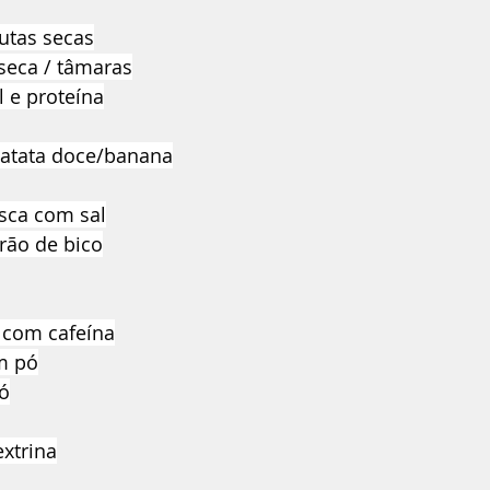
utas secas
seca / tâmaras
l e proteína
batata doce/banana
ca com sal
grão de bico
o com cafeína
em pó
ó
xtrina