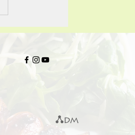
agens de um pão de
ntação natural